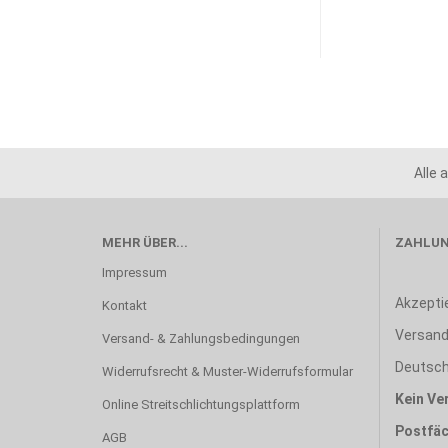
Alle 
MEHR ÜBER...
ZAHLUN
Impressum
Akzepti
Kontakt
Versand 
Versand- & Zahlungsbedingungen
Deutsch
Widerrufsrecht & Muster-Widerrufsformular
Kein Ve
Online Streitschlichtungsplattform
Postfäc
AGB