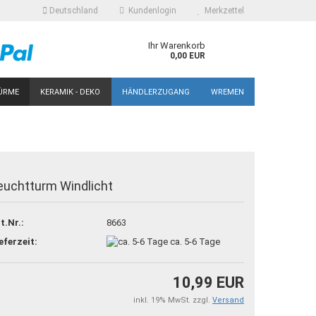
Deutschland
Kundenlogin
Merkzettel
Ihr Warenkorb
0,00 EUR
ÜRME
KERAMIK - DEKO
HÄNDLERZUGANG
WREMEN
euchtturm Windlicht
 erstellen
t.Nr.:
8663
ort vergessen?
eferzeit:
ca. 5-6 Tage
10,99 EUR
inkl. 19% MwSt. zzgl.
Versand