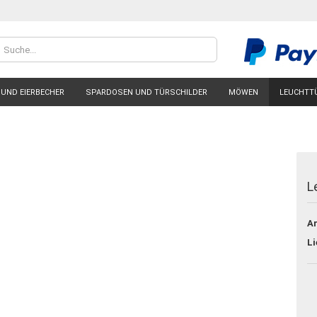
Lieferland
 UND EIERBECHER
SPARDOSEN UND TÜRSCHILDER
MÖWEN
LEUCHTT
L
Konto
Ar
Passw
Li