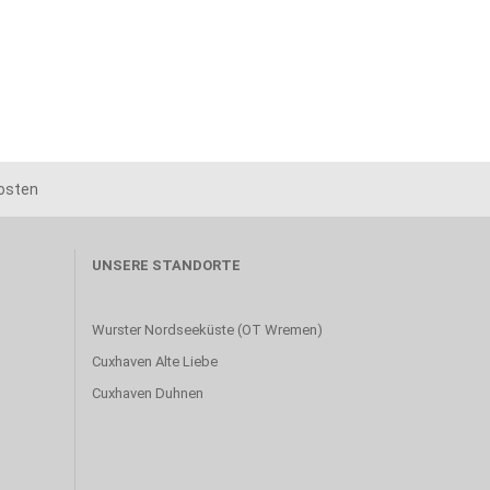
kosten
UNSERE STANDORTE
Wurster Nordseeküste (OT Wremen)
Cuxhaven Alte Liebe
Cuxhaven Duhnen