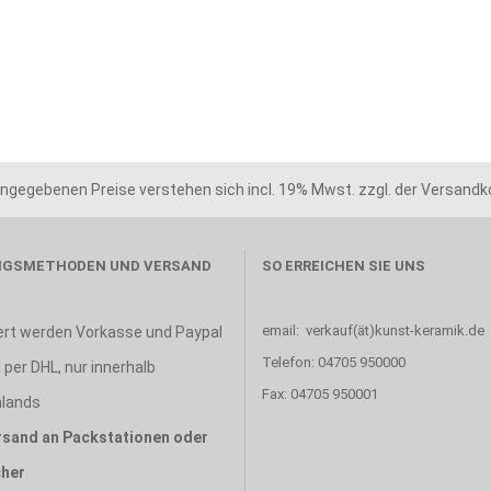
angegebenen Preise verstehen sich incl. 19% Mwst. zzgl. der Versand
GSMETHODEN UND VERSAND
SO ERREICHEN SIE UNS
email: verkauf(ät)kunst-keramik.de
ert werden Vorkasse und Paypal
Telefon: 04705 950000
per DHL, nur innerhalb
Fax: 04705 950001
lands
rsand an Packstationen oder
her